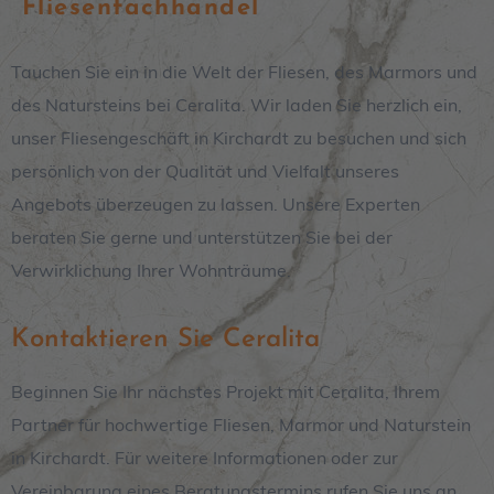
Fliesenfachhandel
Tauchen Sie ein in die Welt der Fliesen, des Marmors und
des Natursteins bei Ceralita
. Wir laden Sie herzlich ein,
unser Fliesengeschäft in
Kirchardt
zu besuchen und sich
persönlich von der Qualität und Vielfalt unseres
Angebots überzeugen zu lassen. Unsere Experten
beraten Sie gerne und unterstützen Sie bei der
Verwirklichung Ihrer Wohnträume.
Kontaktieren Sie Ceralita
Beginnen Sie Ihr nächstes Projekt mit Ceralita, Ihrem
Partner für hochwertige Fliesen, Marmor und Naturstein
in Kirchardt. Für weitere Informationen oder zur
Vereinbarung eines Beratungstermins rufen Sie uns an