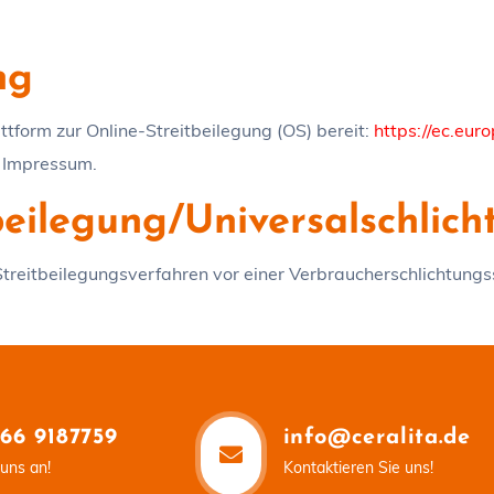
ng
ttform zur Online-Streitbeilegung (OS) bereit:
https://ec.eur
m Impressum.
beilegung/Universal­schlicht
n Streitbeilegungsverfahren vor einer Verbraucherschlichtungs
66 9187759
info@ceralita.de
uns an!
Kontaktieren Sie uns!