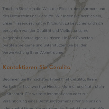
Tauchen Sie ein in die Welt der Fliesen, des Marmors und
des Natursteins bei Ceralita
. Wir laden Sie herzlich ein,
unser Fliesengeschäft in
Kirchardt
zu besuchen und sich
persönlich von der Qualität und Vielfalt unseres
Angebots überzeugen zu lassen. Unsere Experten
beraten Sie gerne und unterstützen Sie bei der
Verwirklichung Ihrer Wohnträume.
Kontaktieren Sie Ceralita
Beginnen Sie Ihr nächstes Projekt mit Ceralita, Ihrem
Partner für hochwertige Fliesen, Marmor und Naturstein
in Kirchardt. Für weitere Informationen oder zur
Vereinbarung eines Beratungstermins rufen Sie uns an
oder kontaktieren Sie uns über das Kontaktformular. Wir