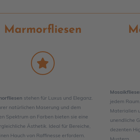
Marmorfliesen
Mo
Mosaikfliese
orfliesen
stehen für Luxus und Eleganz.
jedem Raum. 
ihrer natürlichen Maserung und dem
Materialien 
ten Spektrum an Farben bieten sie eine
unendliche G
gleichliche Ästhetik. Ideal für Bereiche,
dezenten High
inen Hauch von Raffinesse erfordern.
Mustern.