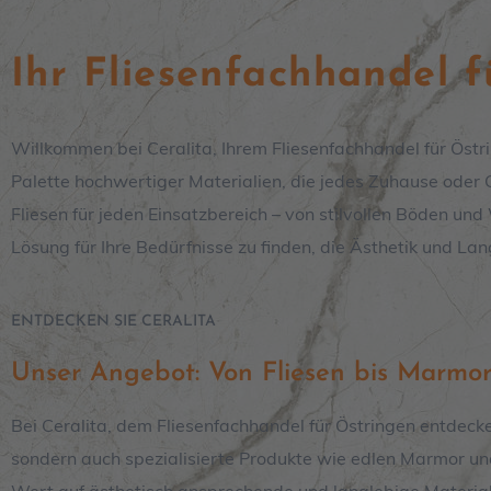
Ihr Fliesenfachhandel 
Willkommen bei Ceralita, Ihrem Fliesenfachhandel für Östr
Palette hochwertiger Materialien, die jedes Zuhause oder G
Fliesen für jeden Einsatzbereich – von stilvollen Böden un
Lösung für Ihre Bedürfnisse zu finden, die Ästhetik und Lang
ENTDECKEN SIE CERALITA
Unser Angebot: Von Fliesen bis Marmo
Bei Ceralita, dem Fliesenfachhandel für Östringen entdeck
sondern auch spezialisierte Produkte wie edlen Marmor und