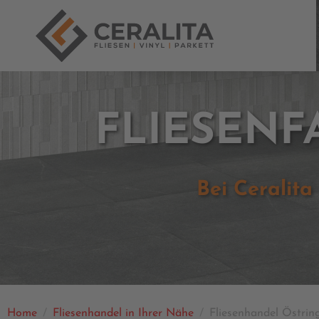
FLIESEN
Bei Ceralita
Home
Fliesenhandel in Ihrer Nähe
Fliesenhandel Östrin