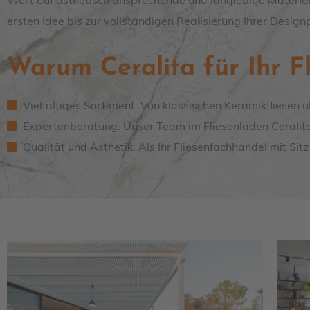
Wert auf ästhetisch ansprechende und langlebige Materialie
ersten Idee bis zur vollständigen Realisierung Ihrer Designp
Warum Ceralita für Ihr F
Vielfältiges Sortiment: Von klassischen Keramikfliesen 
Expertenberatung: Unser Team im Fliesenladen Ceralita hi
Qualität und Ästhetik: Als Ihr Fliesenfachhandel mit Sitz