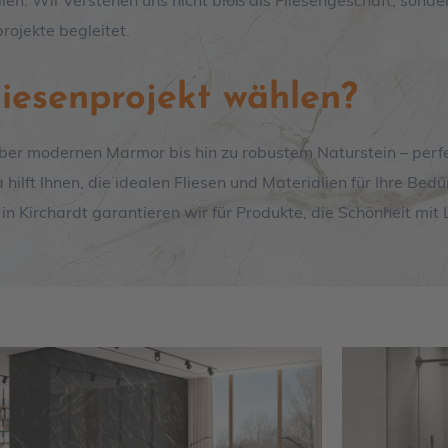
n. Wir verstehen uns nicht bloß als Fliesengeschäft, sondern
rojekte begleitet.
liesenprojekt wählen?
über modernen Marmor bis hin zu robustem Naturstein – perfe
lft Ihnen, die idealen Fliesen und Materialien für Ihre Bedür
 in Kirchardt garantieren wir für Produkte, die Schönheit mit