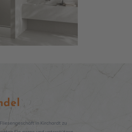
ndel
r Fliesengeschäft in
Kirchardt
zu
eraten Sie gerne und unterstützen