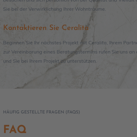
Sie bei der Verwirklichung Ihrer Wohnträume.
Kontaktieren Sie Ceralita
Beginnen Sie Ihr nächstes Projekt mit Ceralita, Ihrem Part
zur Vereinbarung eines Beratungstermins rufen Sie uns an 
und Sie bei Ihrem Projekt zu unterstützen.
HÄUFIG GESTELLTE FRAGEN (FAQS)
FAQ