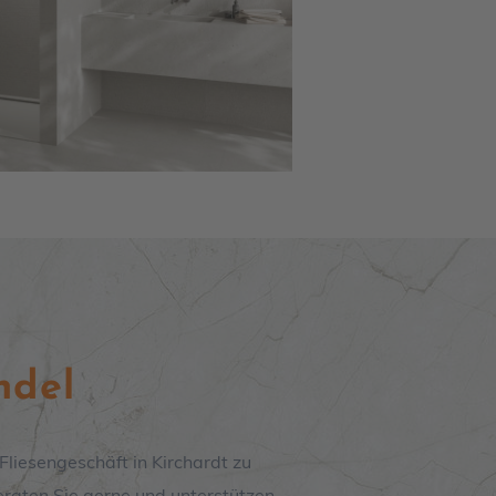
ndel
r Fliesengeschäft in
Kirchardt
zu
eraten Sie gerne und unterstützen