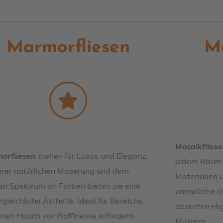
Marmorfliesen
Mo
Mosaikfliese
orfliesen
stehen für Luxus und Eleganz.
jedem Raum. 
ihrer natürlichen Maserung und dem
Materialien 
ten Spektrum an Farben bieten sie eine
unendliche G
gleichliche Ästhetik. Ideal für Bereiche,
dezenten High
inen Hauch von Raffinesse erfordern.
Mustern.