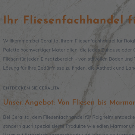
Ihr Fliesenfachhandel 
Willkommen bei Ceralita, Ihrem Fliesenfachhandel für Roig
Palette hochwertiger Materialien, die jedes Zuhause oder G
Fliesen für jeden Einsatzbereich – von stilvollen Böden un
Lösung für Ihre Bedürfnisse zu finden, die Ästhetik und Lang
ENTDECKEN SIE CERALITA
Unser Angebot: Von Fliesen bis Marmo
Bei Ceralita, dem Fliesenfachhandel für Roigheim entdecke
sondern auch spezialisierte Produkte wie edlen Marmor un