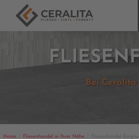
FLIESEN
Bei Ceralita
Home
Fliesenhandel in Ihrer Nähe
Fliesenhandel Roigh