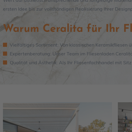
Wert auf ästhetisch ansprechende und langlebige Materialie
ersten Idee bis zur vollständigen Realisierung Ihrer Designp
Warum Ceralita für Ihr F
Vielfältiges Sortiment: Von klassischen Keramikfliesen 
Expertenberatung: Unser Team im Fliesenladen Ceralita hi
Qualität und Ästhetik: Als Ihr Fliesenfachhandel mit Sitz