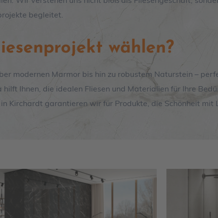
n. Wir verstehen uns nicht bloß als Fliesengeschäft, sondern
rojekte begleitet.
liesenprojekt wählen?
über modernen Marmor bis hin zu robustem Naturstein – perfe
lft Ihnen, die idealen Fliesen und Materialien für Ihre Bedür
 in Kirchardt garantieren wir für Produkte, die Schönheit mit