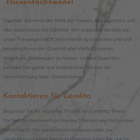
Fliesenfachhandel
Tauchen Sie ein in die Welt der Fliesen, des Marmors und
des Natursteins bei Ceralita
. Wir laden Sie herzlich ein,
unser Fliesengeschäft in
Kirchardt
zu besuchen und sich
persönlich von der Qualität und Vielfalt unseres
Angebots überzeugen zu lassen. Unsere Experten
beraten Sie gerne und unterstützen Sie bei der
Verwirklichung Ihrer Wohnträume.
Kontaktieren Sie Ceralita
Beginnen Sie Ihr nächstes Projekt mit Ceralita, Ihrem
Partner für hochwertige Fliesen, Marmor und Naturstein
in Kirchardt. Für weitere Informationen oder zur
Vereinbarung eines Beratungstermins rufen Sie uns an