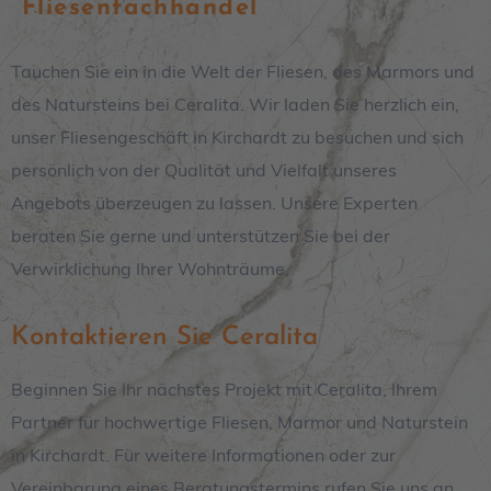
Fliesenfachhandel
Tauchen Sie ein in die Welt der Fliesen, des Marmors und
des Natursteins bei Ceralita
. Wir laden Sie herzlich ein,
unser Fliesengeschäft in
Kirchardt
zu besuchen und sich
persönlich von der Qualität und Vielfalt unseres
Angebots überzeugen zu lassen. Unsere Experten
beraten Sie gerne und unterstützen Sie bei der
Verwirklichung Ihrer Wohnträume.
Kontaktieren Sie Ceralita
Beginnen Sie Ihr nächstes Projekt mit Ceralita, Ihrem
Partner für hochwertige Fliesen, Marmor und Naturstein
in Kirchardt. Für weitere Informationen oder zur
Vereinbarung eines Beratungstermins rufen Sie uns an